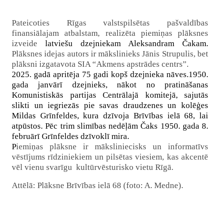
Pateicoties Rīgas valstspilsētas pašvaldības
finansiālajam atbalstam, realizēta piemiņas plāksnes
izveide
latviešu dzejniekam Aleksandram Čakam.
Plāksnes idejas autors ir mākslinieks Jānis Strupulis, bet
plāksni izgatavota SIA “
Akmens apstrādes centrs”.
2025. gadā apritēja 75 gadi kopš dzejnieka nāves.1950.
gada janvārī dzejnieks, nākot no pratināšanas
Komunistiskās partijas Centrālajā komitejā, sajutās
slikti un iegriezās pie savas draudzenes un kolēģes
Mildas Grīnfeldes, kura dzīvoja Brīvības ielā 68, lai
atpūstos. Pēc trim slimības nedēļām Čaks 1950. gada 8.
februārī Grīnfeldes dzīvoklī mira.
P
iemiņas plāksne ir māksliniecisks un informatīvs
vēstījums rīdziniekiem un pilsētas viesiem, kas akcentē
vēl vienu svarīgu
kultūrvēsturisko vietu Rīgā.
Attēlā: Plāksne Brīvības ielā 68 (foto: A. Medne).