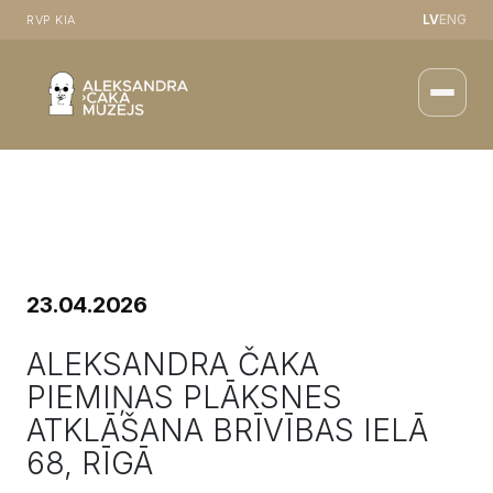
LV
ENG
RVP KIA
23.04.2026
ALEKSANDRA ČAKA
PIEMIŅAS PLĀKSNES
ATKLĀŠANA BRĪVĪBAS IELĀ
68, RĪGĀ