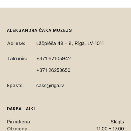
ALEKSANDRA ČAKA MUZEJS
Adrese:
Lāčplēša 48 – 8, Rīga, LV-1011
Tālrunis:
+371 67105942
+371 26253650
Epasts:
caks@riga.lv
DARBA LAIKI
Pirmdiena
Slēgts
Otrdiena
11.00 - 17.00