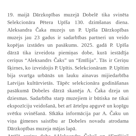
19. maijā Dārzkopības muzejā Dobelē tika svinēta
Selekcionāra Pētera Upīša 130. dzimšanas diena.
Aleksandra Čaka muzejs un P. Upīša Dārzkopības
muzejs jau 23 gadus ir sadarbības partneri un veido
kopējas izstādes un pasākums. 2025. gadā P. Upīša
dārzā tika izveidota piemiņas dobe, kurā iestādīja
ceriņus “Aleksandrs Čaks” un “Emīlija”.
Tās ir Ceriņu
šķirnes, ko izveidojis P. Upītis.
Selekcionāram P. Upītim
bija svarīga urbānās un lauku ainavas mijiedarbība
Latvijas kultūrvietās. Tāpēc s
elekcionāra godināšanas
pasākumā
Dobeles dārzā skanēja A. Čaka dzeja un
dziesmas. Sadarbība starp muzejiem ir būtiska ne tikai
ekspozīciju veidošanā, bet arī ārtelpu apguvē un kopīgu
svētku svinēšanā.
Sīkāka informācija par A. Čaku un
viņa ģimenes saistību ar Dobeles novadu atrodama
Dārzkopības muzeja mājas lapā.