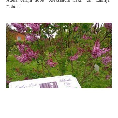
Attēlā ceriņu dobe “Aleksandrs Čaks” un “Emīlija”
Dobelē.