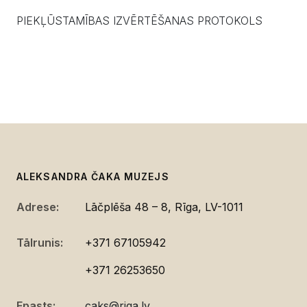
PIEKĻŪSTAMĪBAS IZVĒRTĒŠANAS PROTOKOLS
ALEKSANDRA ČAKA MUZEJS
Adrese:
Lāčplēša 48 – 8, Rīga, LV-1011
Tālrunis:
+371 67105942
+371 26253650
Epasts:
caks@riga.lv