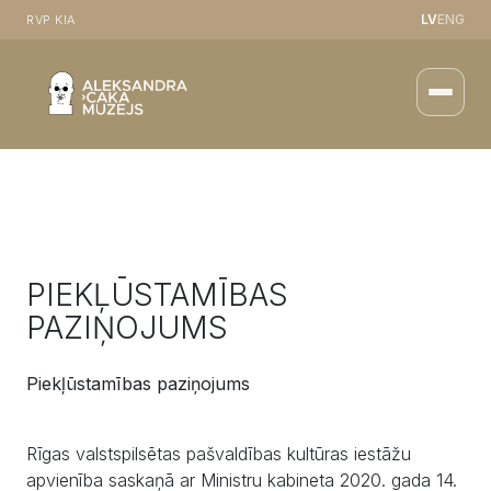
LV
ENG
RVP KIA
PIEKĻŪSTAMĪBAS
PAZIŅOJUMS
Piekļūstamības paziņojums
Rīgas valstspilsētas pašvaldības kultūras iestāžu
apvienība saskaņā ar Ministru kabineta 2020. gada 14.