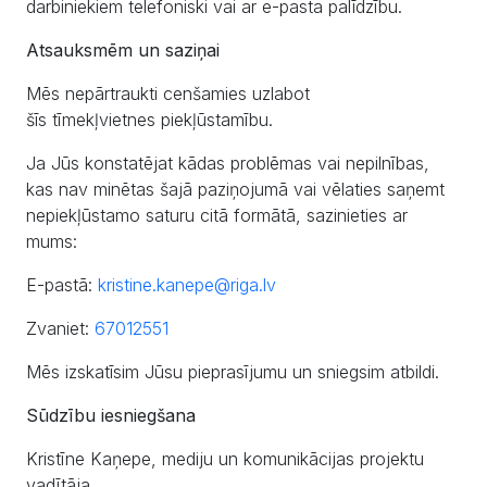
darbiniekiem telefoniski vai ar e-pasta palīdzību.
Atsauksmēm un saziņai
Mēs nepārtraukti cenšamies uzlabot
šīs tīmekļvietnes piekļūstamību.
Ja Jūs konstatējat kādas problēmas vai nepilnības,
kas nav minētas šajā paziņojumā vai vēlaties saņemt
nepiekļūstamo saturu citā formātā, sazinieties ar
mums:
E-pastā:
kristine.kanepe@riga.lv
Zvaniet:
67012551
Mēs izskatīsim Jūsu pieprasījumu un sniegsim atbildi.
Sūdzību iesniegšana
Kristīne Kaņepe, mediju un komunikācijas projektu
vadītāja