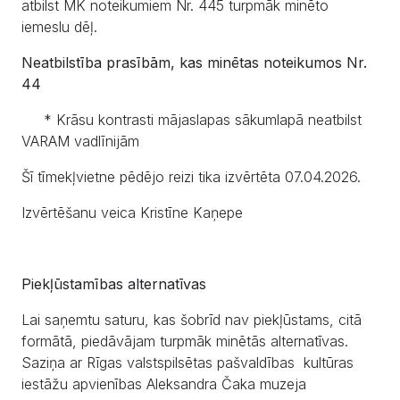
atbilst MK noteikumiem Nr. 445 turpmāk minēto
iemeslu dēļ.
Neatbilstība prasībām, kas minētas noteikumos Nr.
44
* Krāsu kontrasti mājaslapas sākumlapā neatbilst
VARAM vadlīnijām
Šī tīmekļvietne pēdējo reizi tika izvērtēta 07.04.2026.
Izvērtēšanu veica Kristīne Kaņepe
Piekļūstamības alternatīvas
Lai saņemtu saturu, kas šobrīd nav piekļūstams, citā
formātā, piedāvājam turpmāk minētās alternatīvas.
Saziņa ar Rīgas valstspilsētas pašvaldības
kultūras
iestāžu apvienības Aleksandra Čaka muzeja