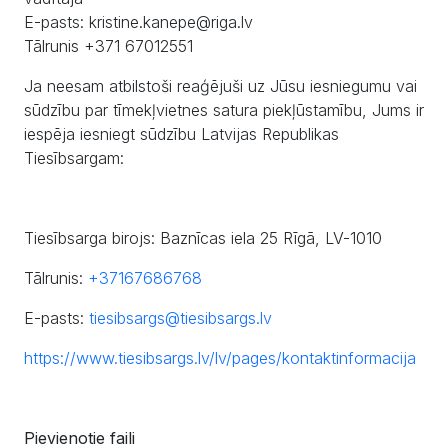
E-pasts: kristine.kanepe@riga.lv
Tālrunis +371 67012551
Ja neesam atbilstoši reaģējuši uz Jūsu iesniegumu vai
sūdzību par tīmekļvietnes satura piekļūstamību, Jums ir
iespēja iesniegt sūdzību Latvijas Republikas
Tiesībsargam:
Tiesībsarga birojs: Baznīcas iela 25 Rīgā, LV-1010
Tālrunis:
+37167686768
E-pasts:
tiesibsargs@tiesibsargs.lv
https://www.tiesibsargs.lv/lv/pages/kontaktinformacija
Pievienotie faili