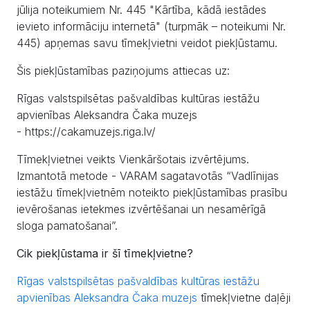
jūlija noteikumiem Nr. 445 "Kārtība, kādā iestādes
ievieto informāciju internetā" (turpmāk – noteikumi Nr.
445) apņemas savu tīmekļvietni veidot piekļūstamu.
Šis piekļūstamības paziņojums attiecas uz:
Rīgas valstspilsētas pašvaldības kultūras iestāžu
apvienības Aleksandra Čaka muzejs
- https://cakamuzejs.riga.lv/
Tīmekļvietnei veikts Vienkāršotais izvērtējums.
Izmantotā metode - VARAM sagatavotās “Vadlīnijas
iestāžu tīmekļvietnēm noteikto piekļūstamības prasību
ievērošanas ietekmes izvērtēšanai un nesamērīgā
sloga pamatošanai”.
Cik piekļūstama ir šī tīmekļvietne?
Rīgas valstspilsētas pašvaldības kultūras iestāžu
apvienības Aleksandra Čaka muzejs
tīmekļvietne daļēji