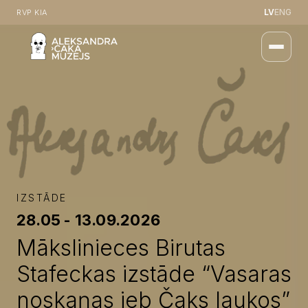
LV
ENG
RVP KIA
IZSTĀDE
28.05 - 13.09.2026
Mākslinieces Birutas
Stafeckas izstāde “Vasaras
noskaņas jeb Čaks laukos”