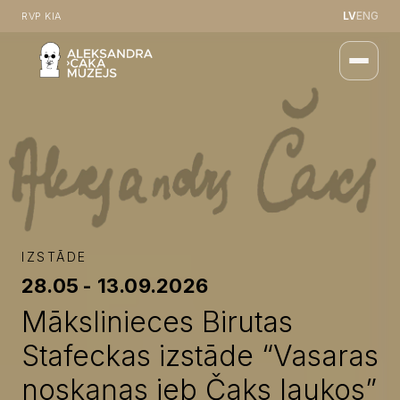
LV
ENG
RVP KIA
IZSTĀDE
28.05 - 13.09.2026
Mākslinieces Birutas
Stafeckas izstāde “Vasaras
noskaņas jeb Čaks laukos”