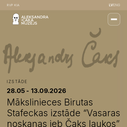
LV
ENG
RVP KIA
IZSTĀDE
28.05 - 13.09.2026
Mākslinieces Birutas
Stafeckas izstāde “Vasaras
noskaņas jeb Čaks laukos”