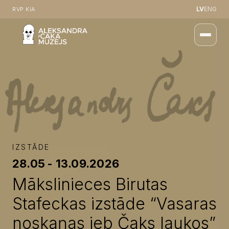
LV
ENG
RVP KIA
IZSTĀDE
28.05 - 13.09.2026
Mākslinieces Birutas
Stafeckas izstāde “Vasaras
noskaņas jeb Čaks laukos”