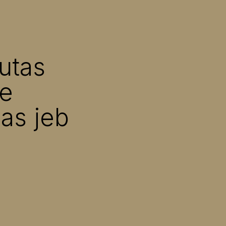
utas
de
as jeb