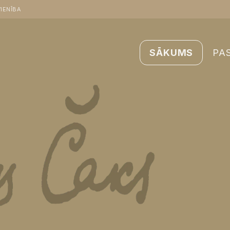
IENĪBA
SĀKUMS
PA