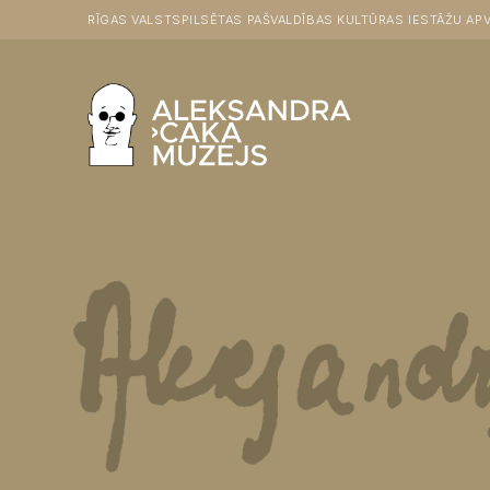
RĪGAS VALSTSPILSĒTAS PAŠVALDĪBAS KULTŪRAS IESTĀŽU APV