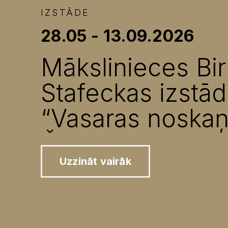
IZSTĀDE
28.05 - 13.09.2026
Mākslinieces Bir
Stafeckas izstā
“Vasaras noskaņ
Čaks laukos”
Uzzināt vairāk