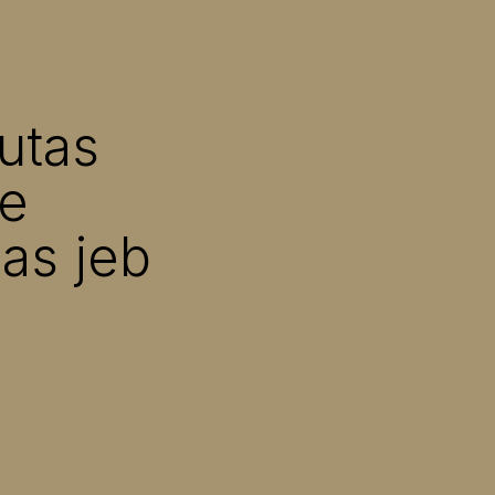
utas
de
as jeb