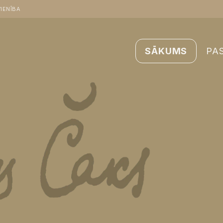
IENĪBA
SĀKUMS
PA