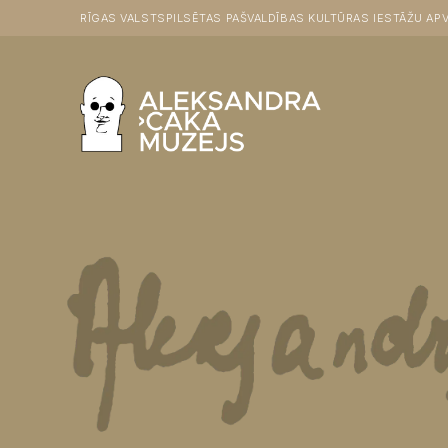
RĪGAS VALSTSPILSĒTAS PAŠVALDĪBAS KULTŪRAS IESTĀŽU APV