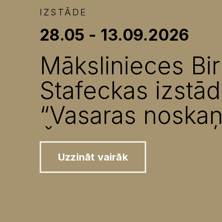
IZSTĀDE
28.05 - 13.09.2026
Mākslinieces Bir
Stafeckas izstā
“Vasaras noskaņ
Čaks laukos”
Uzzināt vairāk